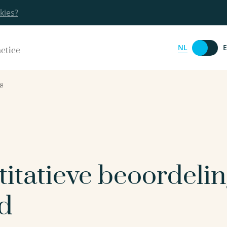
kies?
NL
actice
s
titatieve beoordeli
id