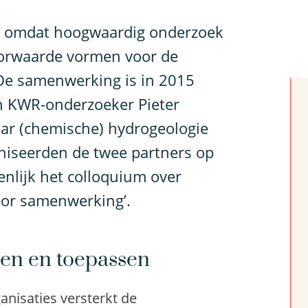
 omdat hoogwaardig onderzoek
oorwaarde vormen voor de
De samenwerking is in 2015
an KWR-onderzoeker Pieter
aar (chemische) hydrogeologie
aniseerden de twee partners op
lijk het colloquium over
oor samenwerking’.
len en toepassen
nisaties versterkt de