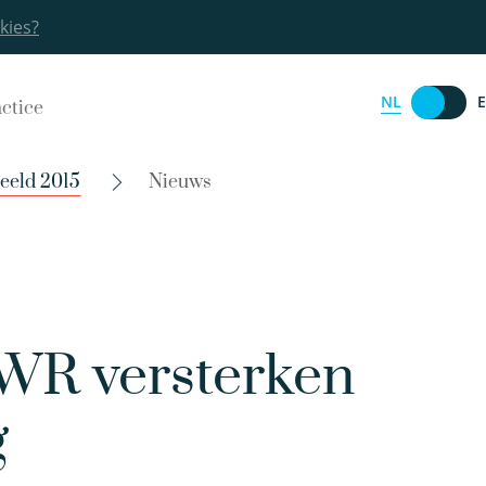
kies?
NL
actice
eeld 2015
Nieuws
KWR versterken
g