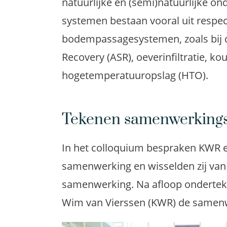
natuurlijke en (semi)natuurlijke o
systemen bestaan vooral uit respec
bodempassagesystemen, zoals bij du
Recovery (ASR), oeverinfiltratie, 
hogetemperatuuropslag (HTO).
Tekenen samenwerking
In het colloquium bespraken KWR e
samenwerking en wisselden zij van
samenwerking. Na afloop ondertek
Wim van Vierssen (KWR) de samen