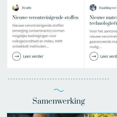
Health
Enabling tec
Nieuwe verontreinigende stoffen
Nieuwe mater
technologieë
Nieuwe verontreinigende stoffen
(emerging contaminants) vormen
Voor het aantone
mogelijke bedreigingen voor
nieuwe verontrein
volksgezondheid en milieu. KWR
geavanceerde mat
ontwikkelt methoden…
nodig.…
Lees verder
Lees verd
Samenwerking