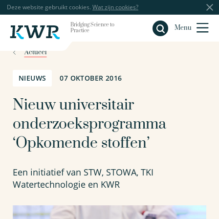
Deze website gebruikt cookies.
Wat zijn cookies?
Bridging Science to
Sluiten
Menu
Practice
Actueel
NIEUWS
07 OKTOBER 2016
Nieuw universitair
onderzoeksprogramma
‘Opkomende stoffen’
Een initiatief van STW, STOWA, TKI
Watertechnologie en KWR