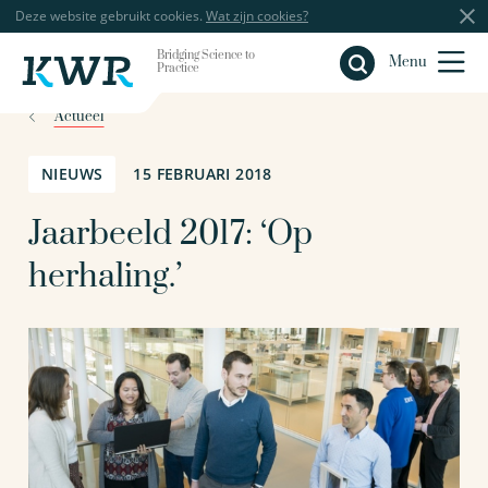
Deze website gebruikt cookies.
Wat zijn cookies?
Bridging Science to
Sluiten
Menu
Practice
Actueel
NIEUWS
15 FEBRUARI 2018
Jaarbeeld 2017: ‘Op
herhaling.’