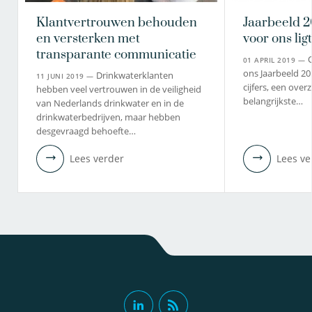
Klantvertrouwen behouden
Jaarbeeld 2
en versterken met
voor ons ligt
transparante communicatie
O
01 APRIL 2019 —
ons Jaarbeeld 20
Drinkwaterklanten
11 JUNI 2019 —
cijfers, een over
hebben veel vertrouwen in de veiligheid
belangrijkste…
van Nederlands drinkwater en in de
drinkwaterbedrijven, maar hebben
desgevraagd behoefte…
Lees verder
Lees ve