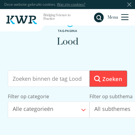
Deze website gebruikt cookies.
Wat zijn cookies?
Bridging Science to
Sluiten
Menu
Practice
TAG-PAGINA
Lood
Zoeken
Filter op categorie
Filter op subthema
Alle categorieën
All subthemes