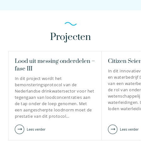
Projecten
Lood uit messing onderdelen –
Citizen Scie
fase III
In dit innovati
en waterbedrijf
In dit project wordt het
van een waterbed
bemonsteringsprotocol van de
de rol van onde
Nederlandse drinkwatersector voor het
wetenschappelij
tegengaan van loodconcentraties aan
waterleidingen. 
de tap onder de loep genomen. Met
loden waterleid
een aangescherpte loodnorm moet de
prestatie van dit protocol…
Lees verder
Lees verder