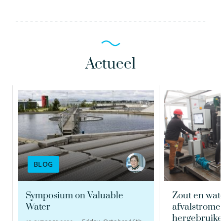
Actueel
Wolter Siegers
dr.ir. Emile Cornelissen
Onderzoeker
Senior onderzoeker
030-6069726
BLOG
030-6069538
Wolter.Siegers@kwrwater.nl
Emile.Cornelissen@kwrwater.nl
Symposium on Valuable
Zout en wat
bekijk profiel
Water
afvalstrome
bekijk profiel
hergebruik