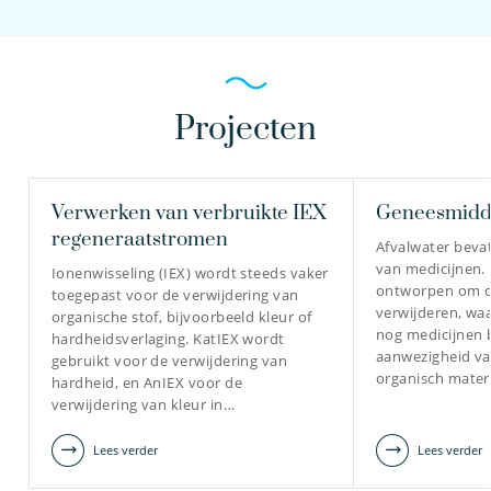
Projecten
Verwerken van verbruikte IEX
Geneesmidde
regeneraatstromen
Afvalwater beva
van medicijnen. 
Ionenwisseling (IEX) wordt steeds vaker
ontworpen om de
toegepast voor de verwijdering van
verwijderen, waa
organische stof, bijvoorbeeld kleur of
nog medicijnen 
hardheidsverlaging. KatIEX wordt
aanwezigheid van
gebruikt voor de verwijdering van
organisch materi
hardheid, en AnIEX voor de
verwijdering van kleur in…
Lees verder
Lees verder