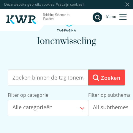
Deze website gebruikt cookies.
Wat zijn cookies?
Bridging Science to
Sluiten
Menu
Practice
TAG-PAGINA
Ionenwisseling
Zoeken
Filter op categorie
Filter op subthema
Alle categorieën
All subthemes