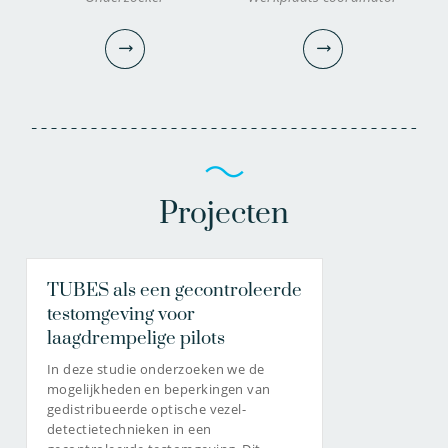
Projecten
TUBES als een gecontroleerde
dr.ir. Amitosh Dash
Robbie van Pelt
testomgeving voor
Onderzoeker
Werkplaats coördinator
laagdrempelige pilots
In deze studie onderzoeken we de
mogelijkheden en beperkingen van
gedistribueerde optische vezel-
030-6069696
030-6069628
detectietechnieken in een