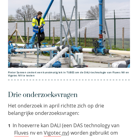
Pieter Sannen creëert een kunstmatig lek in TUBES om de DALI-technologie van Fluves NV en
Vigotec NV te testen
Drie onderzoeksvragen
Het onderzoek in april richtte zich op drie
belangrijke onderzoeksvragen:
In hoeverre kan DALI (een DAS technology van
Fluves
nv en
Vigotec
nv
) worden gebruikt om