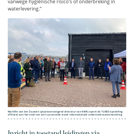
vanwege hygiënische risico’s of onderbreking in
waterlevering.”
Mariëlle van der Zouwen (plaatsvervangend directeur van KWR) opent de TUBES-opstelling
officieel aan het eind van een succesvolle week internationale onderzoekssamenwerking
Inzicht in toestand leidingen via