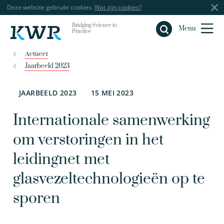
Deze website gebruikt cookies.
Wat zijn cookies?
Bridging Science to
Sluiten
Menu
Practice
Actueel
Jaarbeeld 2023
JAARBEELD 2023
15 MEI 2023
Internationale samenwerking
om verstoringen in het
leidingnet met
glasvezeltechnologieën op te
sporen