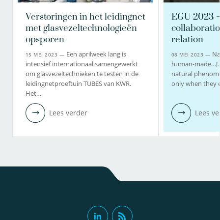
Verstoringen in het leidingnet
EGU 2023 – 
met glasvezeltechnologieën
collaboratio
opsporen
relation
Een aprilweek lang is
Na
15 MEI 2023 —
08 MEI 2023 —
intensief internationaal samengewerkt
human-made…[…or
om glasvezeltechnieken te testen in de
natural phenome
leidingnetproeftuin TUBES van KWR.
only when they 
Het…
Lees verder
Lees ve