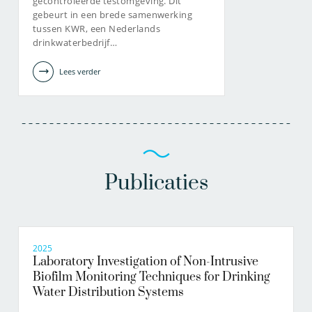
gecontroleerde testomgeving. Dit
amitosh.dash@kwrwater.nl
gebeurt in een brede samenwerking
robbie.van.pelt@kwrwater.nl
tussen KWR, een Nederlands
drinkwaterbedrijf…
bekijk profiel
bekijk profiel
Lees verder
Publicaties
2025
Laboratory Investigation of Non-Intrusive
Biofilm Monitoring Techniques for Drinking
Water Distribution Systems