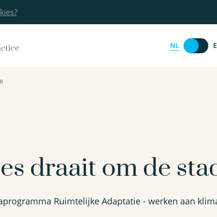
kies?
NL
actice
s
lles draait om de sta
taprogramma Ruimtelijke Adaptatie - werken aan kli