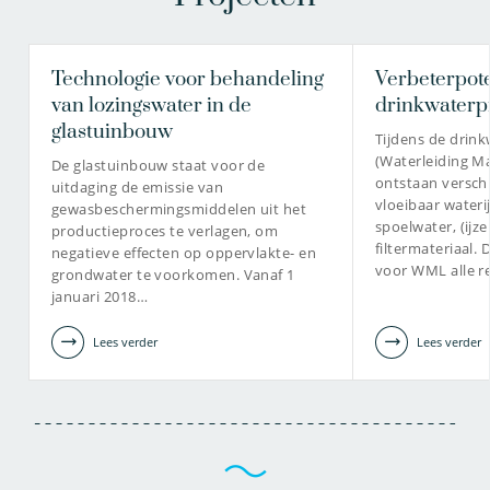
Technologie voor behandeling
Verbeterpote
van lozingswater in de
drinkwater
glastuinbouw
Tijdens de drin
(Waterleiding M
De glastuinbouw staat voor de
ontstaan verschi
uitdaging de emissie van
vloeibaar waterij
gewasbeschermingsmiddelen uit het
spoelwater, (ijze
productieproces te verlagen, om
filtermateriaal.
negatieve effecten op oppervlakte- en
voor WML alle re
grondwater te voorkomen. Vanaf 1
januari 2018…
Lees verder
Lees verder