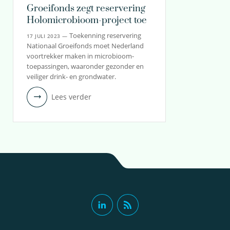
Groeifonds zegt reservering
Holomicrobioom-project toe
Toekenning reservering
17 JULI 2023 —
Nationaal Groeifonds moet Nederland
voortrekker maken in microbioom-
toepassingen, waaronder gezonder en
veiliger drink- en grondwater.
Lees verder