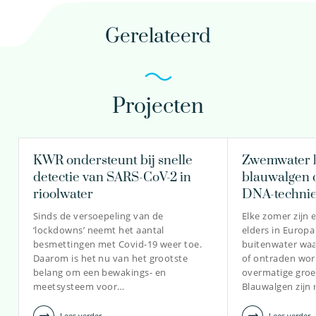
Gerelateerd
Projecten
Leonie Borstlap MSc
Teamleider
Onderzoeker
KWR ondersteunt bij snelle
Zwemwater 
detectie van SARS-CoV-2 in
blauwalgen 
rioolwater
DNA-techni
030-6069596
Sinds de versoepeling van de
Elke zomer zijn 
‘lockdowns’ neemt het aantal
elders in Europ
besmettingen met Covid-19 weer toe.
buitenwater wa
leonie.borstlap@kwrwater.nl
Daarom is het nu van het grootste
of ontraden wo
belang om een bewakings- en
overmatige groe
bekijk profiel
meetsysteem voor…
Blauwalgen zijn
Lees verder
Lees verder