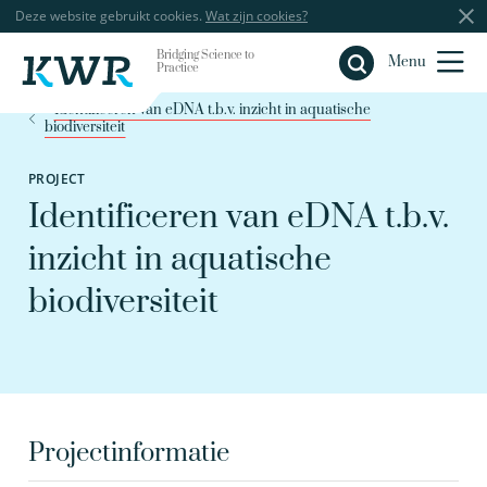
Deze website gebruikt cookies.
Wat zijn cookies?
Bridging Science to
Sluiten
Menu
Practice
Identificeren van eDNA t.b.v. inzicht in aquatische
biodiversiteit
PROJECT
Identificeren van eDNA t.b.v.
inzicht in aquatische
biodiversiteit
Projectinformatie