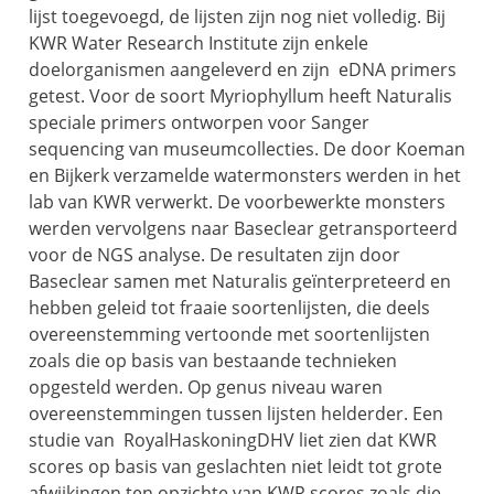
lijst toegevoegd, de lijsten zijn nog niet volledig. Bij
KWR Water Research Institute zijn enkele
doelorganismen aangeleverd en zijn eDNA primers
getest. Voor de soort Myriophyllum heeft Naturalis
speciale primers ontworpen voor Sanger
sequencing van museumcollecties. De door Koeman
en Bijkerk verzamelde watermonsters werden in het
lab van KWR verwerkt. De voorbewerkte monsters
werden vervolgens naar Baseclear getransporteerd
voor de NGS analyse. De resultaten zijn door
Baseclear samen met Naturalis geïnterpreteerd en
hebben geleid tot fraaie soortenlijsten, die deels
overeenstemming vertoonde met soortenlijsten
zoals die op basis van bestaande technieken
opgesteld werden. Op genus niveau waren
overeenstemmingen tussen lijsten helderder. Een
studie van RoyalHaskoningDHV liet zien dat KWR
scores op basis van geslachten niet leidt tot grote
afwijkingen ten opzichte van KWR scores zoals die