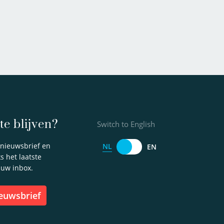
e blijven?
Switch to English
e nieuwsbrief en
NL
EN
 het laatste
 uw inbox.
ieuwsbrief