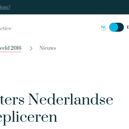
kies?
NL
actice
eeld 2016
Nieuws
ters Nederlandse
epliceren