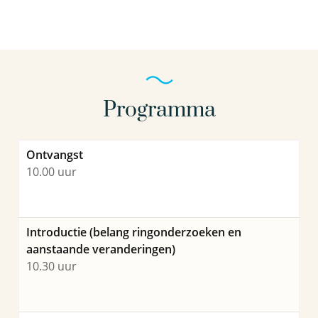
Programma
Ontvangst
Marieke ten Broeke
10.00 uur
Projectmanagementassistente
Introductie (belang ringonderzoeken en
aanstaande veranderingen)
030-6069612
10.30 uur
Marieke.ten.Broeke@kwrwater.nl
bekijk profiel