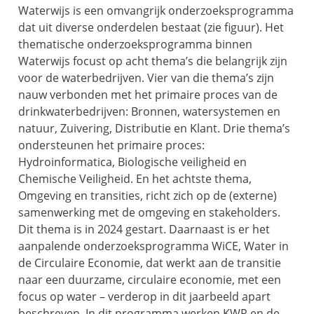
Waterwijs
is
een omvangrijk onderzoeksprogramma
dat uit diverse onderdelen bestaat (zie figuur).
Het
thematische onderzoeksprogramma binnen
Waterwijs focust op acht thema
’
s
die belangrijk zijn
voor de waterbedrijven
. Vier
van die
thema
’
s
zijn
nauw verbonden met het primaire proces van de
drinkwaterbedrijven:
Bronnen, watersystemen en
natuur
,
Zuivering
,
Distributie
en
Klant
. Drie thema’s
ondersteunen het primaire proces:
Hydroinformatica
,
Biologische veiligheid
en
Chemische Veiligheid
. En het achtste thema,
Omgeving en transities
, richt zich op de (externe)
samenwerking met de omgeving en stakeholders.
Dit thema is in 2024 gestart.
Daarnaast is
er het
aanpalende onderzoeksprogramma
WiCE
, Water in
de Circulaire Economie
,
dat werkt aan de transitie
naar een duurzame,
circulaire economie, met een
focus op water
– verderop in dit jaarbeeld apart
beschreven.
In dit programma werken KWR en de