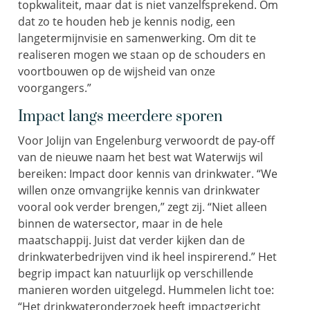
topkwaliteit, maar dat is niet vanzelfsprekend. Om
dat zo te houden heb je kennis nodig, een
langetermijnvisie en samenwerking.
Om dit te
realiseren mogen we staan op de schouders en
voortbouwen op de wijsheid van onze
voorgangers
.
”
Impact langs
meerdere
sporen
Voor
Jolijn v
an Engelenburg
verwoordt de
pay
-off
van de nieuwe naam het best wat
W
aterwijs wil
bereiken:
Impact door kennis van drinkwater
.
“We
willen onze omvangrijke kennis
van drinkwater
vooral ook
verder brengen
,
” zegt zij
.
“
Niet alleen
binnen de watersector
,
maar in de hele
maatschappij.
Juist dat
verder kijken dan de
drinkwater
bedrijven vind ik heel
inspirerend.
” Het
begrip impact kan natuurlijk op verschillende
manieren worden
uitgelegd.
Hummelen
licht toe:
“H
et
drinkwateronderzoek
heeft
impactgericht