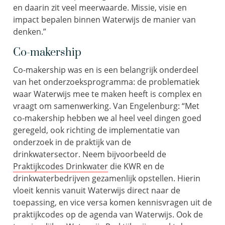
en daarin zit veel meerwaarde. Missie, visie en
impact bepalen binnen Waterwijs de manier van
denken.”
Co-makership
Co-
makership
was en is een belangrijk onderdeel
van het onderzoeksprogramma: de problematiek
waar Waterwijs mee te maken heeft is complex en
vraagt om
samenwerking.
Van Engelenburg
: “
Met
co-
makership
hebben we al heel veel dingen goed
geregeld
, ook richting de implementatie van
onderzoek
in de praktijk van de
drinkwatersector
.
Neem bijvoorbeeld
de
P
raktijkcodes
Drinkwater
die
KWR en de
drinkwaterbedrijven
gezamenlijk opstellen
. Hierin
vloeit kennis
vanuit Waterwijs
direct naar
de
toepassing
,
en
vice
versa komen kennisvragen uit de
praktijkcodes op de agenda van Waterwijs
.
O
ok d
e