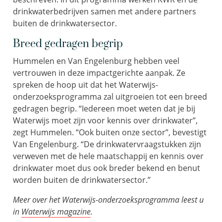
drinkwaterbedrijven samen met andere partners
buiten de drinkwatersector.
Breed gedragen begrip
Hummelen
en Van Engelenburg
hebben veel
vertrouwen in deze impactgerichte aanpak. Ze
spreken de hoop
uit dat
het
Waterwijs
-
onderzoeksprogramma
zal uitgroeien tot een breed
gedragen begrip.
“Iedereen moet weten dat
je
bij
Waterwijs
moet zijn voor
kennis over drinkwater”,
zegt
Hummelen
. “
Ook buiten onze sector
”, bevestigt
Van Engelen
burg
. “
De
d
rinkwater
vraagstukken
zijn
verweven met de hele maatschappij en kennis over
drinkwater moet dus ook
breder
bekend
en benut
worden
buiten de drinkwatersector.
”
Meer over het Waterwijs-onderzoeksprogramma leest u
in
Waterwijs magazine
.