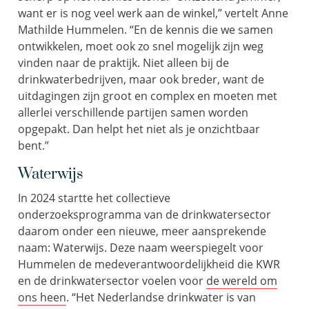
want er is nog veel werk aan de winkel,” vertelt Anne
Mathilde
Hummelen
. “En de kennis die we samen
ontwikkelen, moet ook zo snel mogelijk zijn weg
vinden naar de praktijk
. N
iet alleen
bij
de
drinkwaterbedrijven, maar ook
breder, w
ant de
uitdagingen zijn groot en complex en moeten met
allerlei verschillende partijen
samen
worden
opgepakt
. Dan helpt het niet als je onzichtbaar
bent.”
Waterwijs
In 2024
startte
het collectieve
onderzoeksprogramma
van de drinkwatersector
daarom o
nder
een
nieuwe
, meer aansprekende
naam
: Waterwijs.
De
ze
naam weerspiegelt voor
Hummelen
de medeverantwoordelijkheid die KWR
en de drinkwatersector voelen voor
de wereld om
ons heen
.
“
Het Nederlandse drinkwater is van