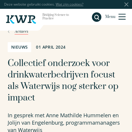
Deze website gebruikt cookies.
Wat zijn cookies?
Bridging Science to
Sluiten
Menu
Practice
Actueel
NIEUWS
01 APRIL 2024
Collectief onderzoek voor
drinkwaterbedrijven focust
als Waterwijs nog sterker op
impact
In gesprek met Anne Mathilde Hummelen en
Jolijn van Engelenburg, programmamanagers
van Waterwijs