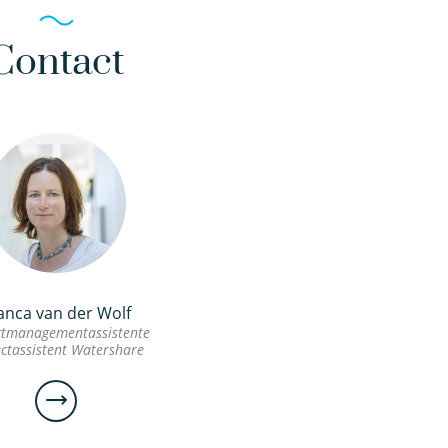
Contact
anca van der Wolf
ctmanagementassistente
ectassistent Watershare