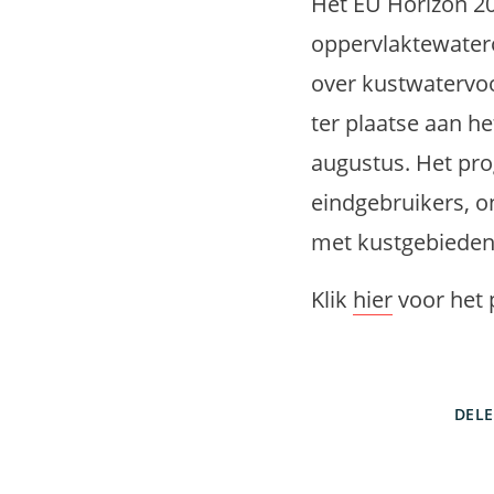
Het EU Horizon 2
oppervlaktewatero
over kustwatervo
ter plaatse aan h
augustus. Het pr
eindgebruikers, 
met kustgebieden
Klik
hier
voor het 
DEL