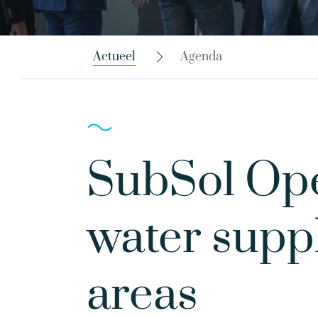
Actueel
Agenda
SubSol Ope
water suppl
areas