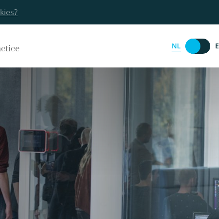
kies?
NL
actice