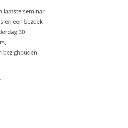
n laatste seminar
us en een bezoek
nderdag 30
rs,
ch bezighouden
.