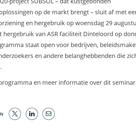
020-project SUBSOL – dat kustgebonden
plossingen op de markt brengt – sluit af met ee
orziening en hergebruik op woensdag 29 august
et hergebruik van ASR faciliteit Dinteloord op do
ogramma staat open voor bedrijven, beleidsmake
onderzoekers en andere belanghebbenden die zi
.
programma en meer informatie over dit seminar
EN