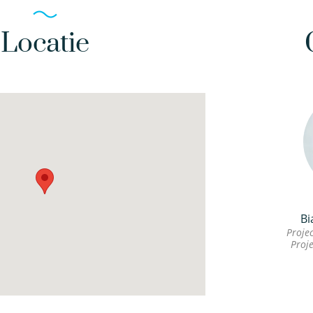
Locatie
Bi
Proje
Proj