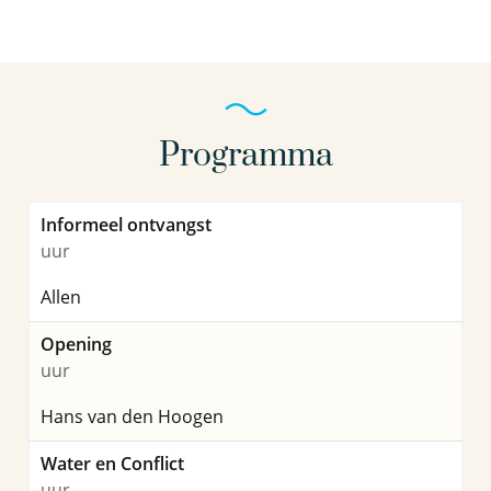
Programma
Informeel ontvangst
dr.ir. Patrick Smeets
uur
Senior onderzoeker
Allen
Opening
uur
030-6069584
Hans van den Hoogen
Patrick.Smeets@kwrwater.nl
Water en Conflict
bekijk profiel
uur