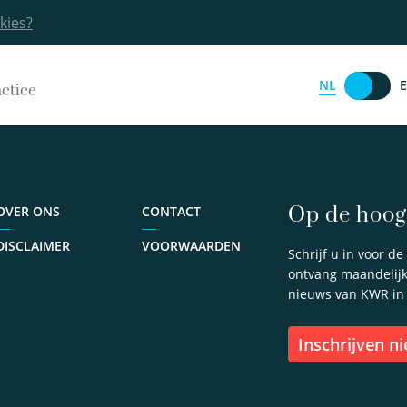
kies?
NL
actice
Op de hoogt
OVER ONS
CONTACT
DISCLAIMER
VOORWAARDEN
Schrijf u in voor d
ontvang maandelijks
nieuws van KWR in
inschrijven n