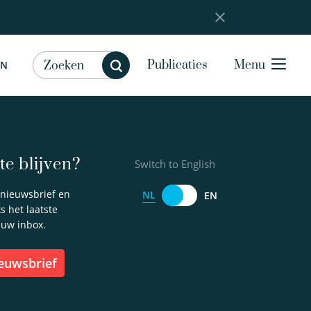
Publicaties
Menu
EN
e blijven?
Switch to English
e nieuwsbrief en
NL
EN
 het laatste
 uw inbox.
ieuwsbrief