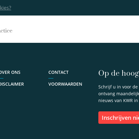
kies?
actice
Op de hoogt
OVER ONS
CONTACT
DISCLAIMER
VOORWAARDEN
Schrijf u in voor d
ontvang maandelijks
nieuws van KWR in
inschrijven n