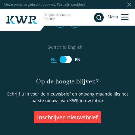
Deze website gebruikt cookies.
Wat zijn cookies?
Bridging Science to
Sluiten
Menu
Practice
Switch to English
NL
EN
Op de hoogte blijven?
Schrijf u in voor de nieuwsbrief en ontvang maandelijks het
laatste nieuws van KWR in uw inbox.
inschrijven nieuwsbrief