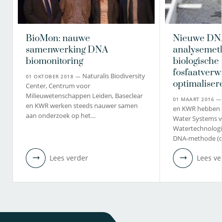
BioMon: nauwe
Nieuwe DN
samenwerking DNA
analysemet
biomonitoring
biologische
fosfaatverwi
Naturalis Biodiversity
01 OKTOBER 2018 —
optimaliser
Center, Centrum voor
Milieuwetenschappen Leiden, Baseclear
01 MAART 2016 
en KWR werken steeds nauwer samen
en KWR hebben 
aan onderzoek op het…
Water Systems v
Watertechnologi
DNA-methode (
Lees verder
Lees ve